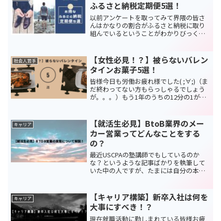
ですね。基本的にこういっ...
ふるさと納税定期便5選！
以前アンケートを取ってみて界隈の皆さ
んはかなりの割合がふるさと納税に取り
組んでいるということがわかりびっくり
しましたが、毎回ふるさと納税を選ぶの
はけっこうめんどくさいですよね。
(47/66名がすでにやっているみたいで
【女性必見！？】被らないバレン
社会人若手
す！）そこで今回は中の人...
タインお菓子5選！
皆様今日も労働お疲れ様でした( ;∀;)（ま
だ終わってない方もらっしゃるでしょう
が。。。）もう1年のうちの12分の1が終
わろうとしていますね～～、早すぎて怖
いです。1月が終わるということは2月に
なる、2月になるということはバレンタイ
【就活生必見】BtoB業界のメー
キャリア
ンデーが...
カー営業ってどんなことをする
の？
最近USCPAの塾講師でもしているのか
な？というような記事ばかりを執筆して
いた中の人ですが、たまには自分の本業
であるB to B業界のメーカー営業の話につ
いて説明していきたいと思います。B to B
業界は正直学生には完全に閉ざされてい
【キャリア構築】新卒入社は何を
キャリア
る世界...
大事にすべき！？
現在就職活動に勤しまれている皆様お疲