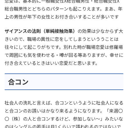
恋愛は、基本的に一般職女性X総合職男性・総合職女性X
総合職男性とどちらのパターンも起こりえます。まあ、年
上の男性が年下の女性とお付き合いすることが多いです
ザイアンスの法則（単純接触効果）
の効果は少なからず大
きいので、職場の異性に恋をしてしまうといううことは
往々にして起こりがちです。別れた時が職場恋愛は修羅場
で周囲にも気を使わせる・噂が回る等ありますが、幸せに
付き合えているときはいい恋愛だと思います。
合コン
社会人の洗礼と言えば、合コンというように社会人になる
と合コンのお誘いはかなり来るようになります。「来週〇
〇（株）の人と合コンするけど、参加しない～」みたいな
のはシングルの若手は月1くらいで誘われるのではないで