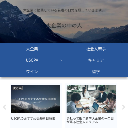
大企業に勤務している若者の日常を綴っていきます。
大企業の中の人
大企業
社会人若手
USCPA
キャリア
ワイン
留学
USCPA
大企業
キ
バ
USCPAのおすすめ受験科目順番
会社って暇？新卒大企業の一年目
メ
が語る社会人のリアル
務