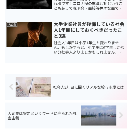
れ様です！コロナ禍の就職活動というこ
ともあって説明会・面接等色々な面で違
うこととなっているでしょう。既にそろ
そろ内定が出ている企業もあるかもしれ
ませんが、内定をもらった際に就職した
大手企業社員が後悔している社会
大企業
ことがないとどのような切...
人1年目にしておくべきだったこ
と3選
社会人1年目は小学1年生と変わりませ
ん。もしかすると、小学生は6学年しかな
い分社会人よりましかもしれません。な
ぜなら社会人はあなたが23歳新卒入社と
仮定すると社会人35年目と1年目が同じ場
所で同じ組織の一員として行動を共にす
る可能性があるか...
社会人2年目に聞くリアルな給与水準とは
大企業は安定というワードに守られた社
会主義