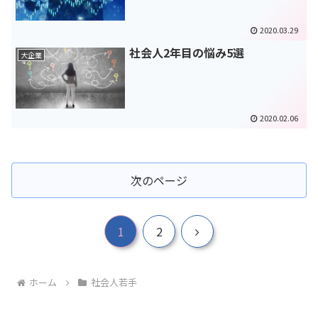
2020.03.29
社会人2年目の悩み5選
大企業
2020.02.06
次のページ
次
1
2
へ
ホーム
社会人若手