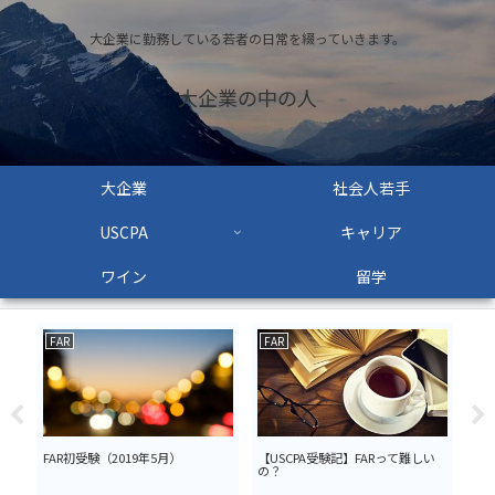
大企業に勤務している若者の日常を綴っていきます。
大企業の中の人
大企業
社会人若手
USCPA
キャリア
ワイン
留学
FAR
FAR
大
きブ
FAR初受験（2019年5月）
【USCPA受験記】FARって難しい
社会
の？