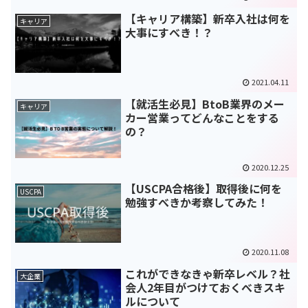
【キャリア構築】新卒入社は何を
キャリア
大事にすべき！？
2021.04.11
【就活生必見】BtoB業界のメー
キャリア
カー営業ってどんなことをする
の？
2020.12.25
【USCPA合格後】取得後に何を
USCPA
勉強すべきか考察してみた！
2020.11.08
これができなきゃ新卒レベル？社
大企業
会人2年目がつけておくべきスキ
ルについて