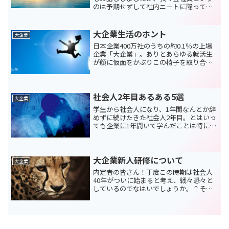
のは予期せずして社内ニートに陥ってし
まうということが往々にしてあります。
社内ニートになってしまうというのは仕
方がないことなのです。特に若ければ若
大企業生活のホント
大企業
いほどこの状況に陥るのは...
日本企業400万社のうちの約0.1％の上場
企業「大企業」。ありとあらゆる就活生
が顔に仮面をかぶりこの椅子を取り合お
うとする日本社会。運よく椅子に座るこ
とができた人間は一体どのような生活を
送っているんだろうか。。。↑黒○のバ
スケＯＰ風に書いて...
社会人2年目あるある5選
大企業
学生から社会人になり、1年間なんとか辞
めずに続けたきた社会人2年目。とはいっ
ても企業に1年間いて学んだことは特にな
い。今のまま会社にいたらあそこに座っ
ているおじさんのようになってしまうん
だろうなぁ。。。と想像してしてしまい
ブルーになっている...
大企業新人研修について
大企業
内定者の皆さん！丁度この時期は社会人
40年がついに始まると考え、戦々恐々と
しているのでなはいでしょうか。↑そん
なことないですよね。きっと優秀な皆さ
んは最後の学生生活で旅行に行っている
ことでしょう（笑）人事部の方からなん
となく「新人研修はこん...