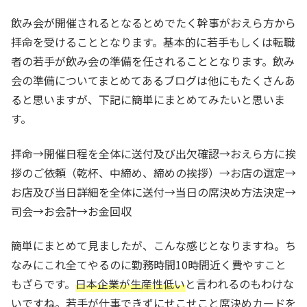
飲み会が開催されるとなるとめでたく幹事がおえら方から
拝命を受けることとなります。基本的に若手もしくは転職
者の若手が飲み会の準備を任されることとなります。飲み
会の準備についてまとめてあるブログは他にもたくさんあ
ると思いますが、下記に簡単にまとめてみたいと思いま
す。
拝命→開催日程を全体に送付及び出欠確認→おえら方に挨
拶のご依頼（乾杯、中締め、締めの挨拶）→お店の選定→
お店及び当日詳細を全体に送付→当日の席決め方法決定→
司会→お会計→お金回収
簡単にまとめて見ましたが、こんな感じとなりますね。ち
なみにこれ全てやるのに勤務時間10時間近く費やすこと
もざらです。
日本企業が生産性低い
と言われるのもわけな
いですね。若手が仕事できずにせこせこと席決めカードを