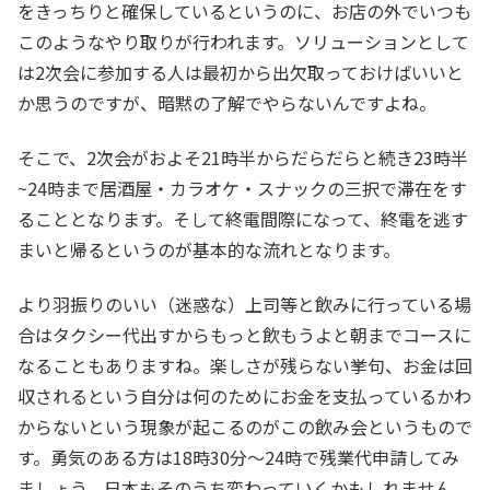
をきっちりと確保しているというのに、お店の外でいつも
このようなやり取りが行われます。ソリューションとして
は2次会に参加する人は最初から出欠取っておけばいいと
か思うのですが、暗黙の了解でやらないんですよね。
そこで、2次会がおよそ21時半からだらだらと続き23時半
~24時まで居酒屋・カラオケ・スナックの三択で滞在をす
ることとなります。そして終電間際になって、終電を逃す
まいと帰るというのが基本的な流れとなります。
より羽振りのいい（迷惑な）上司等と飲みに行っている場
合はタクシー代出すからもっと飲もうよと朝までコースに
なることもありますね。楽しさが残らない挙句、お金は回
収されるという自分は何のためにお金を支払っているかわ
からないという現象が起こるのがこの飲み会というもので
す。勇気のある方は18時30分～24時で残業代申請してみ
ましょう。日本もそのうち変わっていくかもしれません。