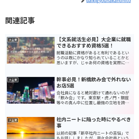
daikigyounakanohito
関連記事
【文系就活生必見】大企業に就職
大企業
できるおすすめ資格5選！
就職活動に資格があると有利であるとい
うのは既にかなり知られていることかと
思いますが、じゃあ何の資格を実際に取
ればいいかというのは意外とわからない
という人が多いことでしょう。そこで本
日は私の体験も基にして大企業に就職し
幹事必見！新橋飲み会で外れない
大企業
やすくなる資格5選を紹介...
お店5選
会社員になると絶対避けて通れないのが
「飲み会」です。東京駅・虎ノ門・銀座
等々の真ん中に位置し最強の立地を誇
り、サラリーマンに飲み会を提供し続け
ている場がかの有名な新橋です。若手の
間はきっと多くの皆さんが新橋での飲み
社内ニートに陥った時にやるべき
大企業
会を余儀なくされるでしょう...
事
以前の記事「新卒社内ニートの苦悩」で
もお話ししましたが、我々会社員という