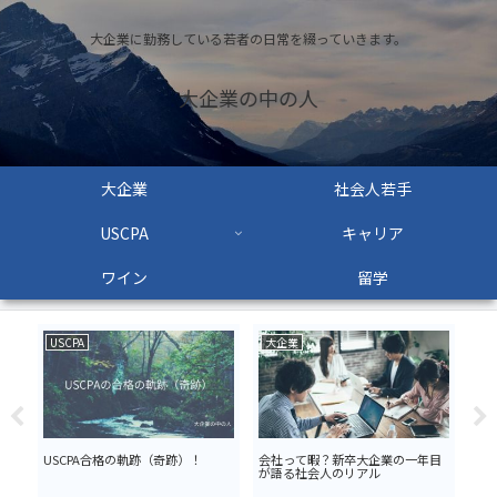
大企業に勤務している若者の日常を綴っていきます。
大企業の中の人
大企業
社会人若手
USCPA
キャリア
ワイン
留学
USCPA
大企業
大
業
USCPA合格の軌跡（奇跡）！
会社って暇？新卒大企業の一年目
社会
が語る社会人のリアル