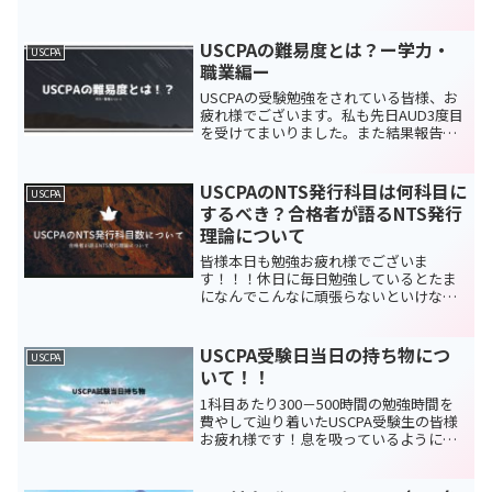
と思われている方も多いかと思います。
そこで、2020年10月に4科目合格を果たし
た中の人が実際にかかった費用を公開し
USCPAの難易度とは？ー学力・
USCPA
ていきたいと...
職業編ー
USCPAの受験勉強をされている皆様、お
疲れ様でございます。私も先日AUD3度目
を受けてまいりました。また結果報告は
Twitterの方にさせていただきますが、今
日はアンケート第2弾であるUSPCA生の学
力についての記事となります。将来的に
USCPAのNTS発行科目は何科目に
USCPA
U...
するべき？合格者が語るNTS発行
理論について
皆様本日も勉強お疲れ様でございま
す！！！休日に毎日勉強しているとたま
になんでこんなに頑張らないといけない
んだ。。。( ;∀;)というように思うことも
多いかと思いますが、今日のあなたの5時
間の勉強が1か月後のUSCPA試験合格につ
USCPA受験日当日の持ち物につ
USCPA
ながるのです...
いて！！
1科目あたり300－500時間の勉強時間を
費やして辿り着いたUSCPA受験生の皆様
お疲れ様です！息を吸っているように勉
強している皆さんですが、流石に試験当
日は緊張しますよね？そこで本日は
USCPA受験当日の持ち物について紹介し