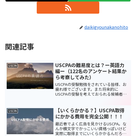
daikigyounakanohito
関連記事
USCPAの難易度とは？ー英語力
USCPA
編ー（122名のアンケート結果か
ら考察してみた）
USCPAの受験勉強をされている皆様、お
疲れ様でございます。また将来的に
USCPAの受験を考えておられる候補者の
皆様、ぜひこの記事を読んでいただいて
「自分は本当にUSCPAに合格できるの
か」について考える難易度指標としてご
【いくらかかる？】USCPA取得
USCPA
使用ください。今回...
にかかる費用を完全公開！！！
最近巷でよく広告を見かけるUSCPA。な
んか横文字でかっこいい資格っぽいけど
実際に取得までにいくらかかるんだろう