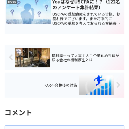
YouはなぜUSCPAに！？（122名
USCPA
たいと思います...
のアンケート集計結果）
USCPAの受験勉強をされている皆様、お
疲れ様でございます。また将来的に
USCPAの受験を考えておられる候補者の
皆様、ぜひこの記事を読んでいただいて
「人はなぜUSCPAを目指すのか」につい
て考え直していただければと思います。
今回はUSCPA...
福利厚生って大事？大手企業勤め社員が
語る会社の福利厚生とは
FAR不合格後の対策
コメント