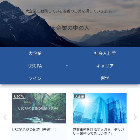
大企業に勤務している若者の日常を綴っていきます。
大企業の中の人
大企業
社会人若手
USCPA
キャリア
ワイン
留学
USCPA
大企業
US
・界
USCPA合格の軌跡（奇跡）！
営業事務を目指す人必見「デリバ
US
リー業務って楽しいの？」
する
理