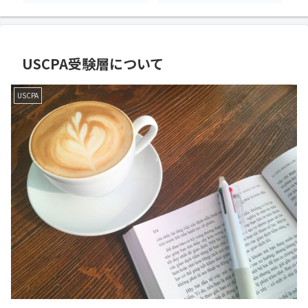
USCPA受験層について
USCPA