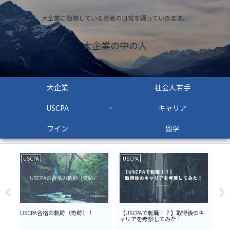
大企業に勤務している若者の日常を綴っていきます。
大企業の中の人
大企業
社会人若手
USCPA
キャリア
ワイン
留学
USCPA
USCPA
US
バ
USCPA合格の軌跡（奇跡）！
【USCPAで転職！？】取得後のキ
US
ャリアを考察してみた！