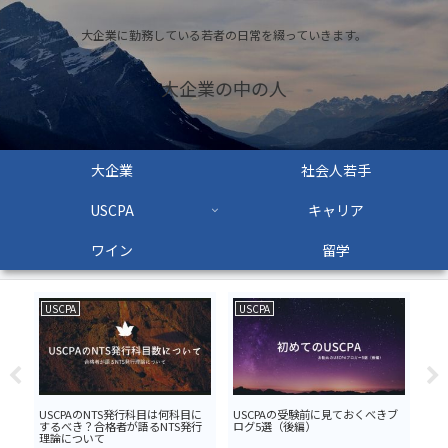
大企業に勤務している若者の日常を綴っていきます。
大企業の中の人
大企業
社会人若手
USCPA
キャリア
ワイン
留学
USCPA
USCPA
US
USCPAのNTS発行科目は何科目に
USCPAの受験前に見ておくべきブ
US
するべき？合格者が語るNTS発行
ログ5選（後編）
ログ
理論について