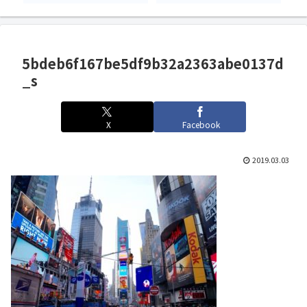
5bdeb6f167be5df9b32a2363abe0137d
_s
X
Facebook
2019.03.03