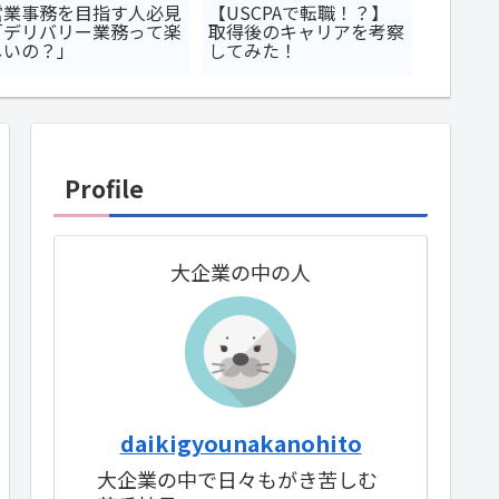
営業事務を目指す人必見
【USCPAで転職！？】
USCP
「デリバリー業務って楽
取得後のキャリアを考察
は何科
しいの？」
してみた！
格者が語
につい
Profile
大企業の中の人
daikigyounakanohito
大企業の中で日々もがき苦しむ