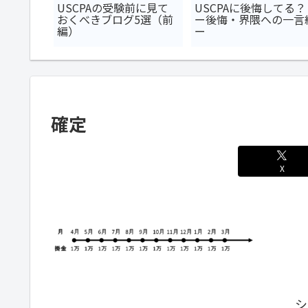
軌跡（奇
USCPAの受験前に見て
USCPAに後悔してる？
おくべきブログ5選（前
ー後悔・界隈への一言
編）
ー
確定
X
シ