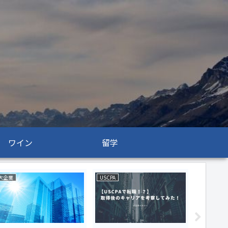
ワイン
留学
大企業
USCPA
USCPA