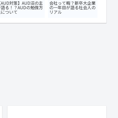
【AUD対策】AUD沼の主
会社って暇？新卒大企業
USCP
が語る！？AUDの勉強方
の一年目が語る社会人の
科目順
法について
リアル