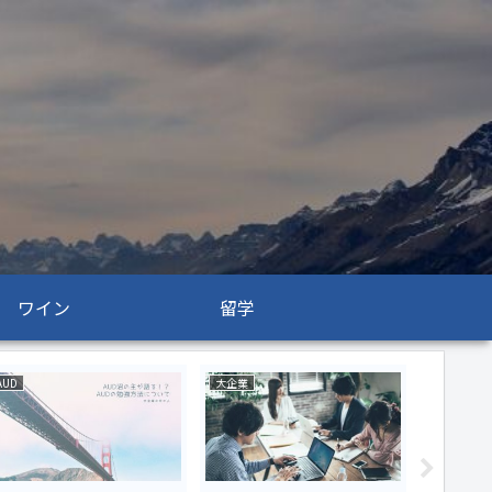
ワイン
留学
AUD
大企業
USCPA