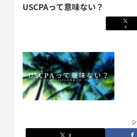
USCPAって意味ない？
X
シ
X