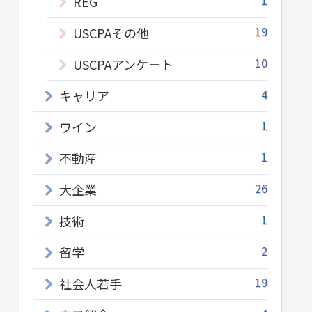
1
REG
19
USCPAその他
10
USCPAアンケート
4
キャリア
1
ワイン
1
不動産
26
大企業
1
技術
2
留学
19
社会人若手