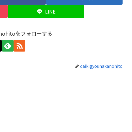
LINE
akanohitoをフォローする
daikigyounakanohito