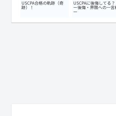
発行科目
USCPA合格の軌跡（奇
USCPAに後悔してる？
べき？合
跡）！
ー後悔・界隈への一言
S発行理論
ー