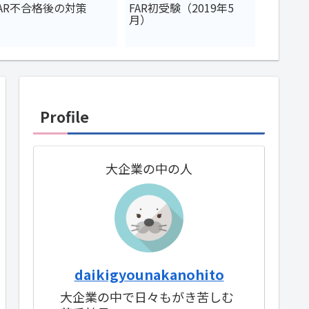
FAR不合格後の対策
FAR初受験（2019年5
【AUD
月）
が語る！
法につ
Profile
大企業の中の人
daikigyounakanohito
大企業の中で日々もがき苦しむ