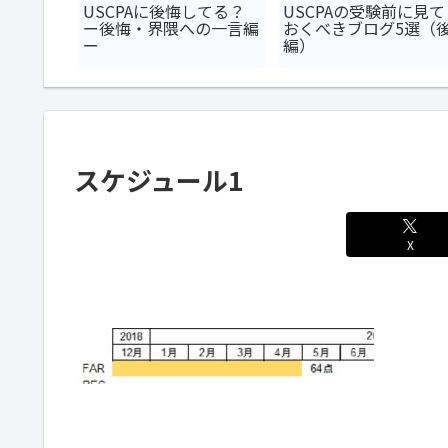
軌跡（奇
USCPAに後悔してる？
USCPAの受験前に見て
ー後悔・界隈への一言編
おくべきブログ5選（
ー
編）
スケジュール1
X