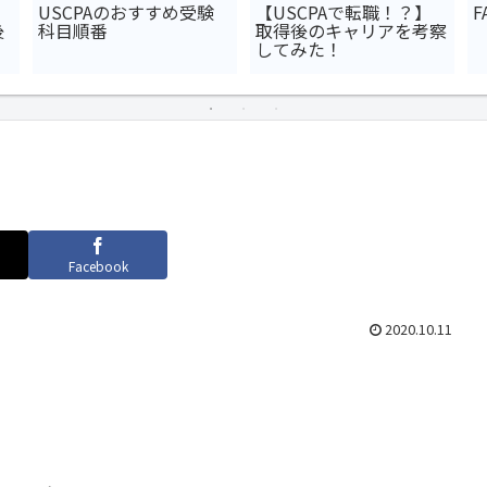
USCPAのおすすめ受験
【USCPAで転職！？】
後
科目順番
取得後のキャリアを考察
してみた！
Facebook
2020.10.11