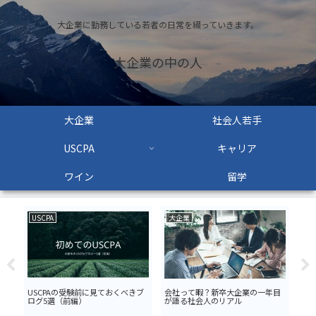
大企業に勤務している若者の日常を綴っていきます。
大企業の中の人
大企業
社会人若手
USCPA
キャリア
ワイン
留学
USCPA
大企業
大
のキ
USCPAの受験前に見ておくべきブ
会社って暇？新卒大企業の一年目
営
ログ5選（前編）
が語る社会人のリアル
リ