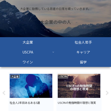
大企業に勤務している若者の日常を綴っていきます。
大企業の中の人
大企業
社会人若手
USCPA
キャリア
ワイン
留学
大企業
USCPA
US
バ
社会人2年目あるある5選
USCPAの勉強時間の理想と現実
【U
ャ