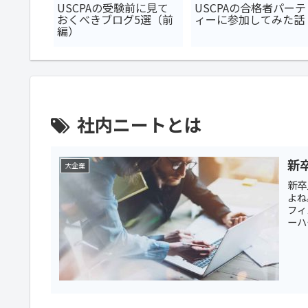
るある5
USCPAの受験前に見て
USCPAの合格者パーテ
おくべきブログ5選（前
ィーに参加してみた話
編）
社内ニートとは
新
大企業
新卒
よね
フィ
ーハ