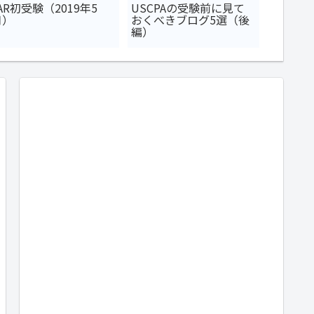
AR初受験（2019年5
USCPAの受験前に見て
【USC
月）
おくべきブログ5選（後
取得後
編）
してみ