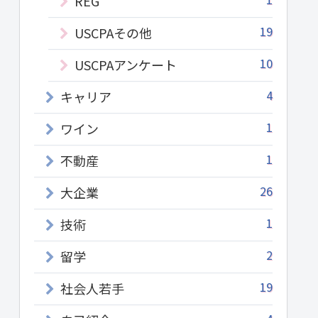
REG
19
USCPAその他
10
USCPAアンケート
4
キャリア
1
ワイン
1
不動産
26
大企業
1
技術
2
留学
19
社会人若手