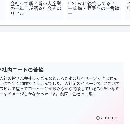
会社って暇？新卒大企業
USCPAに後悔してる？
F
の一年目が語る社会人の
ー後悔・界隈への一言編
リアル
ー
卒社内ニートの苦悩
入社の皆さん会社ってどんなところかあまりイメージできません
。僕も全く想像できませんでした。入社前のイメージでは"高いオ
スビルで座ってコーヒーとか飲みながら商談している”みたいなミ
ーなイメージしかなかったです。前回「会社って暇...
2019.01.28