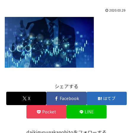
2020.03.29
シェアする
X
Facebook
はてブ
Pocket
LINE
daikigyounakanohitoをフォローする