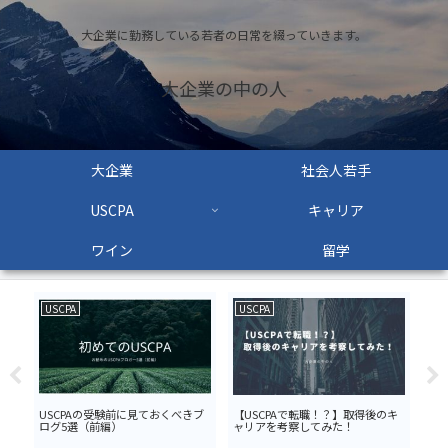
大企業に勤務している若者の日常を綴っていきます。
大企業の中の人
大企業
社会人若手
USCPA
キャリア
ワイン
留学
USCPA
USCPA
AU
に
USCPAの受験前に見ておくべきブ
【USCPAで転職！？】取得後のキ
【A
行
ログ5選（前編）
ャリアを考察してみた！
る！