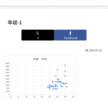
年収-1
X
Facebook
2020.07.28