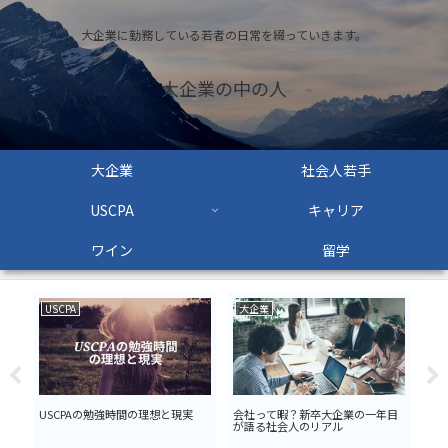
大企業に勤務している若者の日常を綴っていきます。
大企業の中の人
大企業
社会人若手
USCPA
キャリア
ワイン
留学
USCPA
大企業
大
・界
USCPAの勉強時間の理想と現実
会社って暇？新卒大企業の一年目
営
が語る社会人のリアル
リ