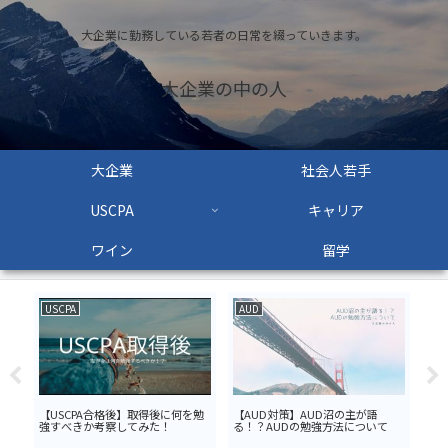
大企業に勤務している若者の日常を綴っていきます。
大企業の中の人
大企業
社会人若手
USCPA
キャリア
ワイン
留学
USCPA
AUD
US
【USCPA合格後】取得後に何を勉
【AUD対策】AUD沼の主が語
US
強すべきか考察してみた！
る！？AUDの勉強方法について
隈