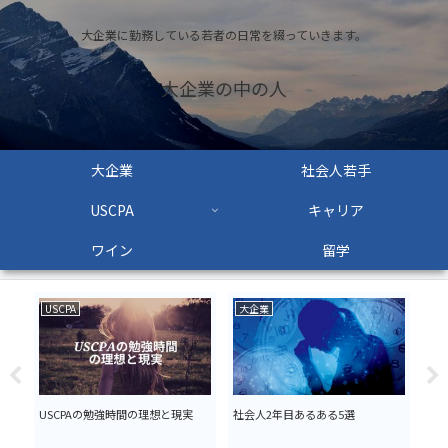
大企業に勤務している若者の日常を綴っていきます。
大企業の中の人
大企業
社会人若手
USCPA
キャリア
ワイン
留学
USCPA
大企業
大
業
USCPAの勉強時間の理想と現実
社会人2年目あるある5選
営
リ