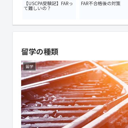
してる？
【USCPA受験記】FARっ
FAR不合格後の対策
の一言編
て難しいの？
留学の種類
留学