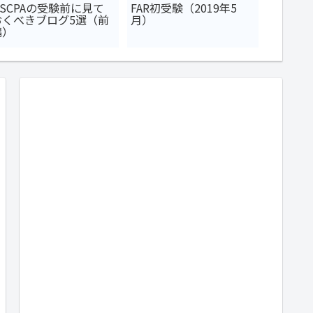
USCPAの受験前に見て
FAR初受験（2019年5
USCP
おくべきブログ5選（前
月）
は何科
編）
格者が語
につい