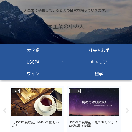
大企業に勤務している若者の日常を綴っていきます。
大企業の中の人
大企業
社会人若手
USCPA
キャリア
ワイン
留学
FAR
USCPA
US
に
【USCPA受験記】FARって難しい
USCPAの受験前に見ておくべきブ
【U
行
の？
ログ5選（後編）
強