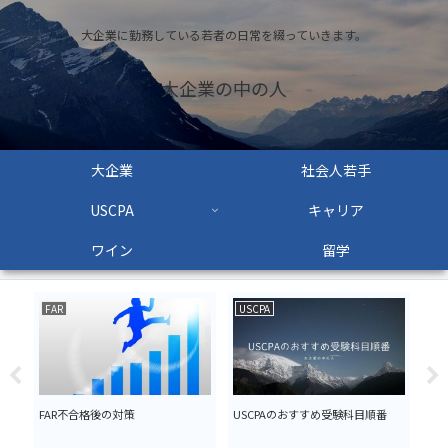
大企業に勤務している若者の日常を綴っていきます。
大企業の中の人
大企業
社会人若手
USCPA
キャリア
ワイン
留学
FAR
USCPA
大
きブ
FAR不合格後の対策
USCPAのおすすめ受験科目順番
会
が