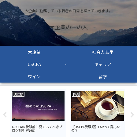
大企業に勤務している若者の日常を綴っていきます。
大企業の中の人
大企業
社会人若手
USCPA
キャリア
ワイン
留学
USCPA
FAR
US
USCPAの受験前に見ておくべきブ
【USCPA受験記】FARって難しい
US
ログ5選（後編）
の？
ログ