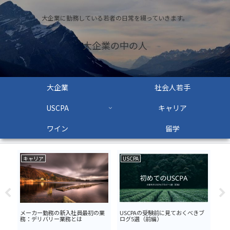
大企業に勤務している若者の日常を綴っていきます。
大企業の中の人
大企業
社会人若手
USCPA
キャリア
ワイン
留学
キャリア
USCPA
US
に
メーカー勤務の新入社員最初の業
USCPAの受験前に見ておくべきブ
US
行
務：デリバリー業務とは
ログ5選（前編）