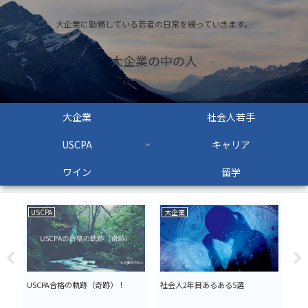
大企業に勤務している若者の日常を綴っていきます。
大企業の中の人
大企業
社会人若手
USCPA
キャリア
ワイン
留学
USCPA
大企業
US
・界
USCPA合格の軌跡（奇跡）！
社会人2年目あるある5選
US
ログ