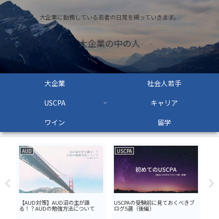
大企業に勤務している若者の日常を綴っていきます。
大企業の中の人
大企業
社会人若手
USCPA
キャリア
ワイン
留学
AUD
USCPA
大
を勉
【AUD対策】AUD沼の主が語
USCPAの受験前に見ておくべきブ
社会
る！？AUDの勉強方法について
ログ5選（後編）