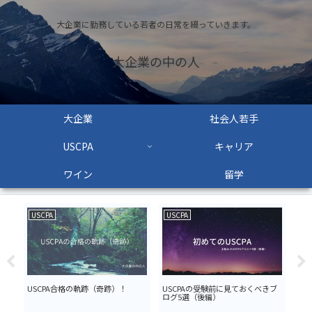
大企業に勤務している若者の日常を綴っていきます。
大企業の中の人
大企業
社会人若手
USCPA
キャリア
ワイン
留学
USCPA
USCPA
US
業
USCPA合格の軌跡（奇跡）！
USCPAの受験前に見ておくべきブ
US
ログ5選（後編）
し