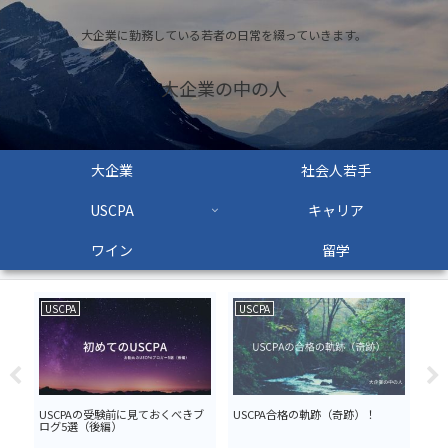
大企業に勤務している若者の日常を綴っていきます。
大企業の中の人
大企業
社会人若手
USCPA
キャリア
ワイン
留学
USCPA
USCPA
US
に
USCPAの受験前に見ておくべきブ
USCPA合格の軌跡（奇跡）！
US
行
ログ5選（後編）
ログ