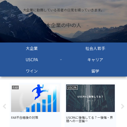
大企業に勤務している若者の日常を綴っていきます。
大企業の中の人
大企業
社会人若手
USCPA
キャリア
ワイン
留学
FAR
USCPA
US
FAR不合格後の対策
USCPAに後悔してる？ー後悔・界
US
隈への一言編ー
ログ